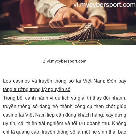
vi.mycybersport.com
Les casinos và truyền thông số tại Việt Nam: Đòn bẩy
tăng trưởng trong kỷ nguyên số
Trong bối cảnh hành vi du lịch và giải trí thay đổi nhanh,
truyền thông số đang trở thành công cụ then chốt giúp
casino tại Việt Nam tiếp cận đúng khách hàng, xây dựng
uy tín, cải thiện trải nghiệm và tối ưu doanh thu. Không
chỉ là quảng cáo, truyền thông số là một hệ sinh thái bao