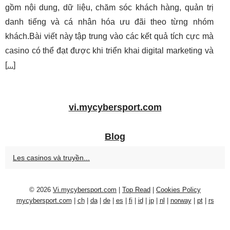
gồm nội dung, dữ liệu, chăm sóc khách hàng, quản trị
danh tiếng và cá nhân hóa ưu đãi theo từng nhóm
khách.Bài viết này tập trung vào các kết quả tích cực mà
casino có thể đạt được khi triển khai digital marketing và
[
...
]
vi.mycybersport.com
Blog
Les casinos và truyền...
© 2026
Vi.mycybersport.com
|
Top Read
|
Cookies Policy
mycybersport.com
|
ch
|
da
|
de
|
es
|
fi
|
id
|
jp
|
nl
|
norway
|
pt
|
rs